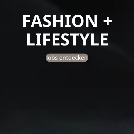
FASHION +
LIFESTYLE
Jobs entdecken